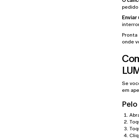
O canc
pedido
Enviar
interr
Pronta 
onde v
Com
LUM
Se voc
em ape
Pelo 
Abra
Toq
Toq
Cli