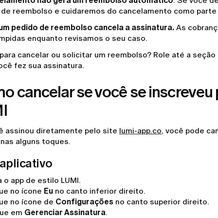
elamento não gera um reembolso automático
. Se você d
 de reembolso e cuidaremos do cancelamento como part
 um pedido de reembolso cancela a assinatura.
As cobranç
ompidas enquanto revisamos o seu caso.
para cancelar ou solicitar um reembolso? Role até a seção
ocê fez sua assinatura.
o cancelar se você se inscreveu p
I
ê assinou diretamente pelo site
lumi-app.co
, você pode ca
nas alguns toques.
aplicativo
 o app de estilo LUMI.
ue no ícone
Eu
no canto inferior direito.
ue no ícone de
Configurações
no canto superior direito.
que em
Gerenciar Assinatura
.