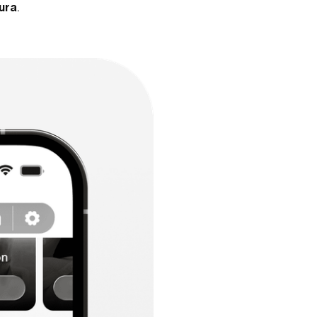
ura
.