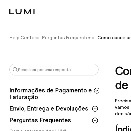
Help Center
Perguntas Frequentes
Como cancelar 
Com
de
Informações de Pagamento e
Faturação
Precis
vamos 
Como posso solicitar um reembolso?
Envio, Entrega e Devoluções
decisã
Como solicitar um reembolso da LUMI?
Como posso devolver uma peça que
Perguntas Frequentes
não serviu?
Índ
Quanto tempo devo esperar pelo meu