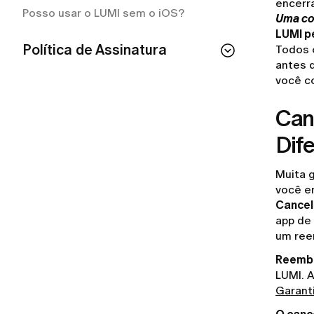
encerr
Posso usar o LUMI sem o iOS?
Uma co
LUMI p
Política de Assinatura
Todos 
antes d
Se eu cancelar minha assinatura, perco
você c
o acesso imediatamente?
Can
Como cancelar a sua assinatura LUMI?
Como posso conferir o status da minha
Dif
assinatura?
Como cancelar a sua assinatura LUMI?
Muita 
você e
Com que frequência serei cobrada pelo
Cance
meu plano?
app de
O que está incluído na minha assinatura
um ree
LUMI?
Reemb
LUMI. 
Garant