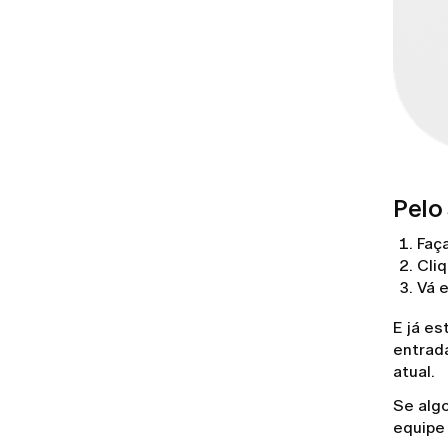
Pelo 
Faç
Cli
Vá 
E já es
entrada
atual.
Se alg
equipe