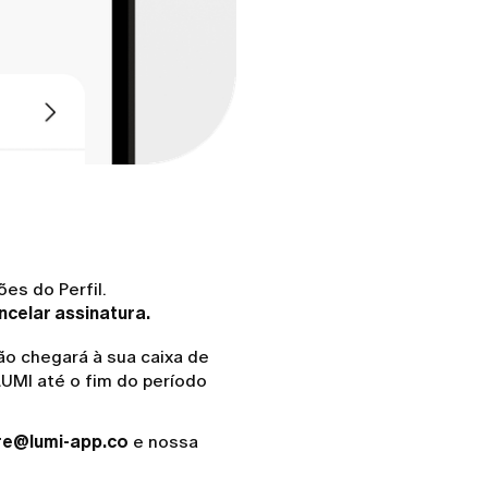
es do Perfil.
celar assinatura.
ão chegará à sua caixa de
LUMI até o fim do período
re@lumi-app.co
e nossa