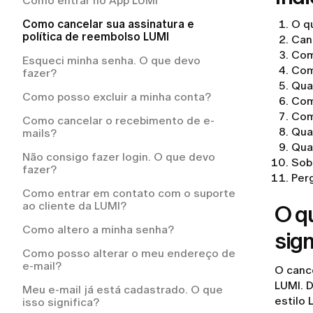
Como entrar no App LUMI
reembolso da LUMI?
Preciso pagar pelo frete de devolução?
Como cancelar sua assinatura e
O q
Por que a LUMI me cobrou
Preciso pagar pelo serviço de entrega?
política de reembolso LUMI
Can
automaticamente?
Com
O meu pedido está atrasado. O que
Esqueci minha senha. O que devo
devo fazer?
Com
fazer?
Qua
Como posso acompanhar o meu
Como posso excluir a minha conta?
Com
pedido?
Com
Como cancelar o recebimento de e-
Para quais países vocês entregam?
Qua
mails?
Qua
Posso alterar ou cancelar meu pedido
Não consigo fazer login. O que devo
Sob
após a finalização da compra?
fazer?
Per
Como recebo as instruções para
Como entrar em contato com o suporte
devolução?
ao cliente da LUMI?
O q
O que acontece se um item do meu
Como altero a minha senha?
sign
pedido estiver esgotado?
Como posso alterar o meu endereço de
Como fazer um pedido na LUMI?
e-mail?
O canc
LUMI. 
Meu e-mail já está cadastrado. O que
estilo 
isso significa?