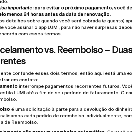
ado.
isa importante
:
para evitar o próximo pagamento, você de
elo menos 24 horas antes da data de renovação.
os detalhes sobre quando você será cobrada (e quanto) a
e você assinar o app LUMI, para não haver surpresas depoi
oncorda com esses termos.
celamento vs. Reembolso – Duas
erentes
gente confunde esses dois termos, então aqui está uma ex
ntrar em contato:
lamento
interrompe pagamentos recorrentes futuros. Voc
 estilo LUMI até o fim do seu período de faturamento. O c
mbolso.
olso
é uma solicitação à parte para a devolução do dinheir
Analisamos cada pedido de reembolso individualmente, co
ia de Reembolso.