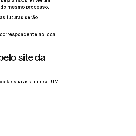
eseja ambos, envie um
e do mesmo processo.
as futuras serão
 correspondente ao local
elo site da
ncelar sua assinatura LUMI