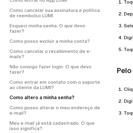
Como entrar no App LUMI
reembolso da LUMI?
Toq
Preciso pagar pelo frete de devolução?
Como cancelar sua assinatura e política
Por que a LUMI me cobrou
Preciso pagar pelo serviço de entrega?
Dep
de reembolso LUMI
automaticamente?
O meu pedido está atrasado. O que
Esqueci minha senha. O que devo
Sel
devo fazer?
fazer?
Dig
Como posso acompanhar o meu
Como posso excluir a minha conta?
pedido?
Toq
Como cancelar o recebimento de e-
Para quais países vocês entregam?
mails?
Posso alterar ou cancelar meu pedido
Não consigo fazer login. O que devo
Pelo 
após a finalização da compra?
fazer?
Como recebo as instruções para
Como entrar em contato com o suporte
devolução?
ao cliente da LUMI?
Cli
O que acontece se um item do meu
Como altero a minha senha?
pedido estiver esgotado?
Dig
Como posso alterar o meu endereço de
Como fazer um pedido na LUMI?
e-mail?
Toq
Meu e-mail já está cadastrado. O que
isso significa?