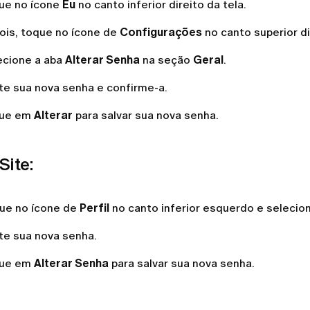
ue no ícone
Eu
no canto inferior direito da tela.
ois, toque no ícone de
Configurações
no canto superior di
ecione a aba
Alterar Senha
na seção
Geral
.
ite sua nova senha e confirme-a.
ue em
Alterar
para salvar sua nova senha.
Site:
que no ícone de
Perfil
no canto inferior esquerdo e selecio
ite sua nova senha.
ue em
Alterar
Senha
para salvar sua nova senha.