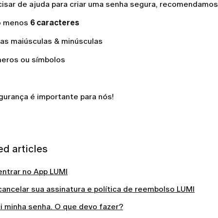
cisar de ajuda para criar uma senha segura, recomendamos
o menos
6
caracteres
ras maiúsculas & minúsculas
eros ou símbolos
gurança é importante para nós!
ed articles
ntrar no App LUMI
ancelar sua assinatura e política de reembolso LUMI
i minha senha. O que devo fazer?