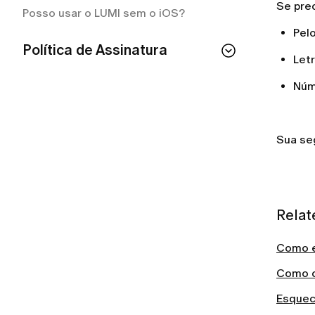
Se pre
Posso usar o LUMI sem o iOS?
Pel
Política de Assinatura
Let
Se eu cancelar minha assinatura, perco
Núm
o acesso imediatamente?
Como cancelar a sua assinatura LUMI?
Como posso conferir o status da minha
Sua se
assinatura?
Como cancelar a sua assinatura LUMI?
Com que frequência serei cobrada pelo
meu plano?
Relat
O que está incluído na minha assinatura
LUMI?
Como e
Como c
Esquec