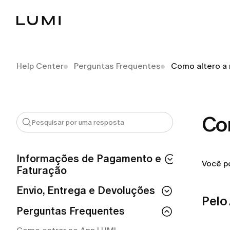
Help Center
Perguntas Frequentes
Como altero a
Co
Informações de Pagamento e
Você po
Faturação
Como posso solicitar um reembolso?
Envio, Entrega e Devoluções
Pelo
Como solicitar um reembolso da LUMI?
Como posso devolver uma peça que
Perguntas Frequentes
não serviu?
Quanto tempo devo esperar pelo meu