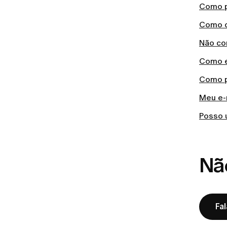
Como p
Como c
Não con
Como e
Como p
Meu e-m
Posso 
Nã
Fa