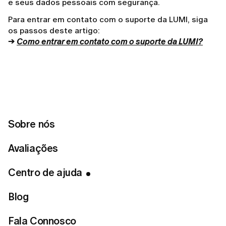
e seus dados pessoais com segurança.
Para entrar em contato com o suporte da LUMI, siga
os passos deste artigo:
→
Como entrar em contato com o suporte da LUMI?
Ou você pode excluí-la diretamente no
App:
1. Acesse a aba
Eu
e abra as
Configurações
.
Sobre nós
2. Role até o final da página e toque no botão
Excluir
Conta
.
Avaliações
Por favor, observe que a exclusão é permanente e não
Centro de ajuda
poderá ser desfeita.
Blog
Fala Connosco