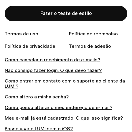
Related articles
Fazer o teste de estilo
Como entrar no App LUMI
Como cancelar sua assinatura e política de reembolso
Termos de uso
Política de reembolso
LUMI
Política de privacidade
Termos de adesão
Esqueci minha senha. O que devo fazer?
Como cancelar o recebimento de e-mails?
Não consigo fazer login. O que devo fazer?
Como entrar em contato com o suporte ao cliente da
LUMI?
Como altero a minha senha?
Como posso alterar o meu endereço de e-mail?
Meu e-mail já está cadastrado. O que isso significa?
Posso usar o LUMI sem o iOS?