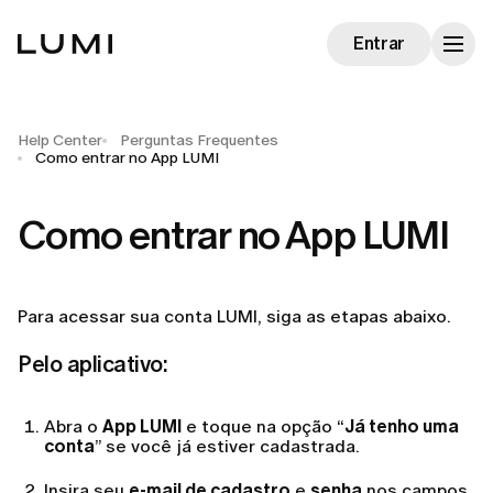
Entrar
Help Center
Perguntas Frequentes
Como entrar no App LUMI
Como entrar no App LUMI
Para acessar sua conta LUMI, siga as etapas abaixo.
Pelo aplicativo:
Abra o
App LUMI
e toque na opção “
Já tenho uma
conta
” se você já estiver cadastrada.
Insira seu
e-mail de cadastro
e
senha
nos campos