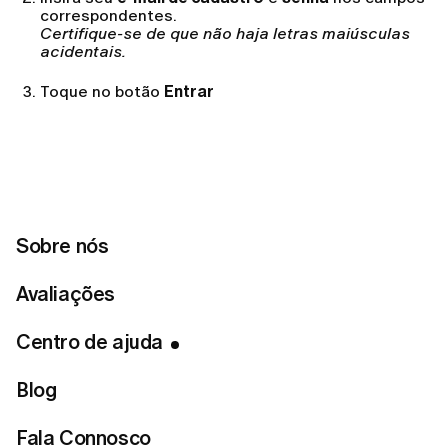
correspondentes.
Certifique-se de que não haja letras maiúsculas
acidentais.
Toque no botão
Entrar
Se a sua conta foi criada com o Google ou Apple,
utilize as opções Continuar com Google ou Continuar
com Apple.
Sobre nós
Pelo Site:
Avaliações
Na página inicial, clique no botão
Entrar
no canto
Centro de ajuda
superior direito.
Insira seu
e-mail de cadastro
e
senha
. O e-mail
Blog
deve ser o mesmo que você utilizou ao criar sua
conta.
Certifique-se de que não haja letras maiúsculas
Fala Connosco