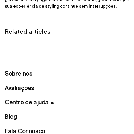
sua experiência de styling continue sem interrupções.
Related articles
Como posso solicitar um reembolso?
Como solicitar um reembolso da LUMI?
Quanto tempo devo esperar pelo meu reembolso da
LUMI?
Sobre nós
Por que a LUMI me cobrou automaticamente?
Avaliações
Centro de ajuda
Não encontras a resposta
Blog
que procuras?
Fala Connosco