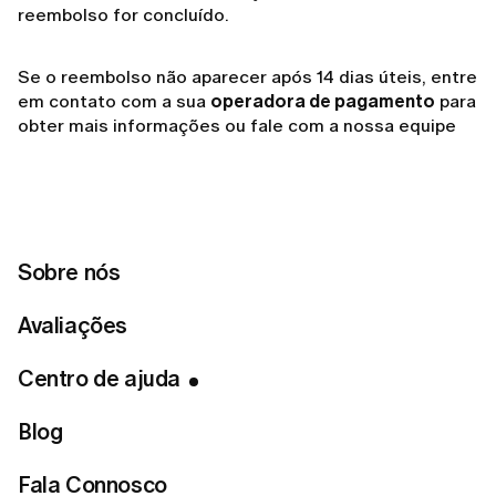
reembolso for concluído.
Se o reembolso não aparecer após 14 dias úteis, entre
em contato com a sua
operadora de pagamento
para
obter mais informações ou fale com a nossa equipe
de suporte.
Related articles
Sobre nós
Como posso solicitar um reembolso?
Avaliações
Como solicitar um reembolso da LUMI?
Centro de ajuda
Por que a LUMI me cobrou automaticamente?
Blog
Fala Connosco