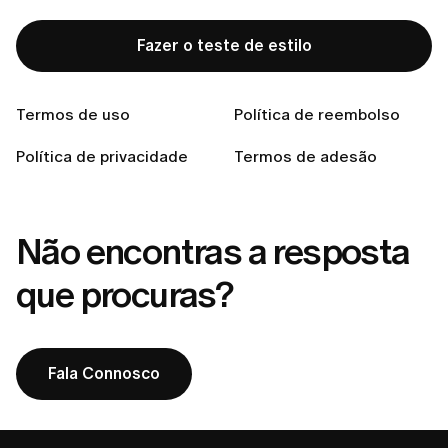
Posso alterar ou cancelar meu pedido após a
finalização da compra?
Fazer o teste de estilo
Como recebo as instruções para devolução?
O que acontece se um item do meu pedido estiver
Termos de uso
Política de reembolso
esgotado?
Política de privacidade
Como fazer um pedido na LUMI?
Termos de adesão
Não encontras a resposta
que procuras?
Fala Connosco