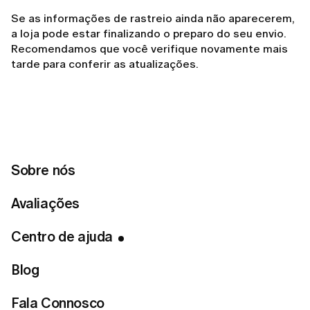
Se as informações de rastreio ainda não aparecerem,
a loja pode estar finalizando o preparo do seu envio.
Recomendamos que você verifique novamente mais
tarde para conferir as atualizações.
Related articles
Sobre nós
Como posso devolver uma peça que não serviu?
Avaliações
Preciso pagar pelo frete de devolução?
Centro de ajuda
Preciso pagar pelo serviço de entrega?
Blog
O meu pedido está atrasado. O que devo fazer?
Para quais países vocês entregam?
Fala Connosco