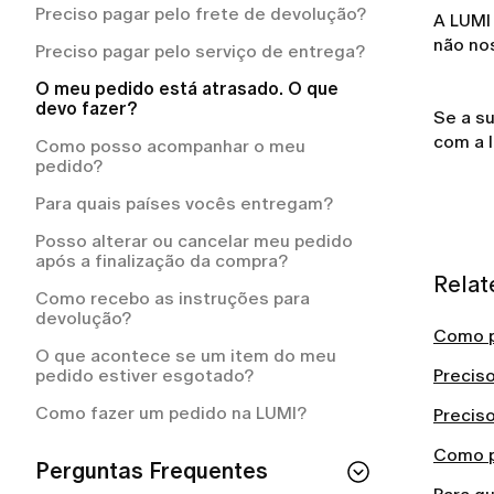
reembolso da LUMI?
Preciso pagar pelo frete de devolução?
A LUMI 
Por que a LUMI me cobrou
não no
Preciso pagar pelo serviço de entrega?
automaticamente?
O meu pedido está atrasado. O que
devo fazer?
Se a s
com a l
Como posso acompanhar o meu
pedido?
Para quais países vocês entregam?
Posso alterar ou cancelar meu pedido
após a finalização da compra?
Relat
Como recebo as instruções para
devolução?
Como p
O que acontece se um item do meu
pedido estiver esgotado?
Precis
Como fazer um pedido na LUMI?
Precis
Como p
Perguntas Frequentes