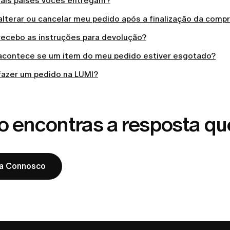
uais países vocês entregam?
alterar ou cancelar meu pedido após a finalização da comp
ecebo as instruções para devolução?
acontece se um item do meu pedido estiver esgotado?
azer um pedido na LUMI?
o encontras a resposta qu
la Connosco