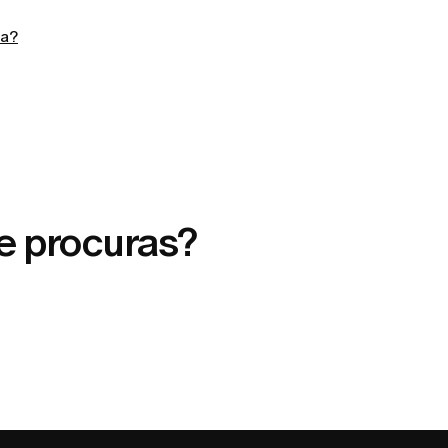
ra?
e procuras?