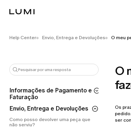
Help Center
Envio, Entrega e Devoluções
O meu pe
O 
faz
Informações de Pagamento e
Faturação
Os pra
Como posso solicitar um reembolso?
Envio, Entrega e Devoluções
pedido
Como solicitar um reembolso da LUMI?
Como posso devolver uma peça que
ser co
não serviu?
Quanto tempo devo esperar pelo meu