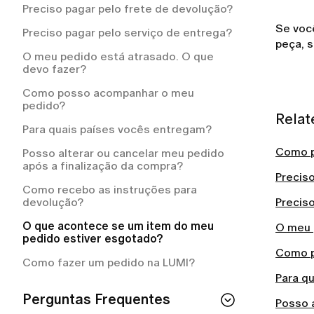
reembolso da LUMI?
Preciso pagar pelo frete de devolução?
Por que a LUMI me cobrou
Se voc
Preciso pagar pelo serviço de entrega?
automaticamente?
peça, s
O meu pedido está atrasado. O que
devo fazer?
Como posso acompanhar o meu
pedido?
Relat
Para quais países vocês entregam?
Como p
Posso alterar ou cancelar meu pedido
após a finalização da compra?
Precis
Como recebo as instruções para
devolução?
Precis
O que acontece se um item do meu
O meu 
pedido estiver esgotado?
Como p
Como fazer um pedido na LUMI?
Para q
Perguntas Frequentes
Posso 