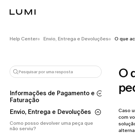
Help Center
Envio, Entrega e Devoluções
O que ac
O 
ped
Informações de Pagamento e
Faturação
Caso u
Como posso solicitar um reembolso?
Envio, Entrega e Devoluções
com voc
Como solicitar um reembolso da LUMI?
Como posso devolver uma peça que
solução
não serviu?
alterna
Quanto tempo devo esperar pelo meu