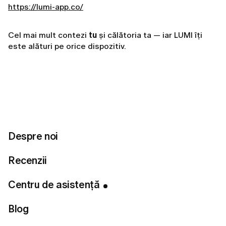
https://lumi-app.co/
Cel mai mult contezi
tu
și călătoria ta — iar LUMI îți
este alături pe orice dispozitiv.
Related articles
Cum te autentifici în aplicația LUMI
Despre noi
Adresa mea de e-mail este deja înregistrată. Ce
înseamnă acest lucru?
Recenzii
Cum îmi șterg contul?
Centru de asistență
Cum mă dezabonez de la e-mailuri?
Nu reușesc să mă autentific. Ce ar trebui să fac?
Blog
Cum îmi pot schimba adresa de e-mail?