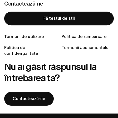
Contactează-ne
Cum anulezi abonamentul și Politica de rambursare
LUMI
Fă testul de stil
Mi-am uitat parola. Ce ar trebui să fac?
Cum pot contacta serviciul de asistență clienți LUMI?
Termeni de utilizare
Politica de rambursare
Cum îmi schimb parola?
Politica de
Termenii abonamentului
confidențialitate
Nu ai găsit răspunsul la
întrebarea ta?
Contactează-ne