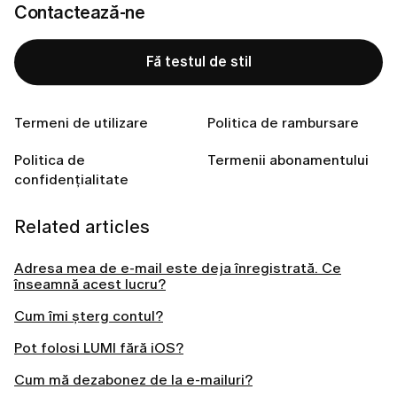
Contactează-ne
Adresa de e-mail trebuie să coincidă cu cea pe
care ai folosit-o la crearea contului.
Asigură-te că nu există litere mari introduse
accidental.
Fă testul de stil
Dă clic pe butonul
Autentificare
.
Termeni de utilizare
Politica de rambursare
Politica de
Termenii abonamentului
confidențialitate
Related articles
Adresa mea de e-mail este deja înregistrată. Ce
înseamnă acest lucru?
Cum îmi șterg contul?
Pot folosi LUMI fără iOS?
Cum mă dezabonez de la e-mailuri?