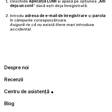
Deschide
Aplicația LUMI
și apasă pe opțiunea „
Am
deja un cont
” dacă ești deja înregistrată.
Introdu
adresa de e-mail de înregistrare
și
parola
în câmpurile corespunzătoare.
Asigură-te că nu există litere mari introduse
accidental.
Apasă pe butonul
Autentificare
Dacă ți-ai creat contul folosind Google sau Apple, te
rugăm să folosești în schimb opțiunile „Continuă cu
Google” sau „Continuă cu Apple”.
Despre noi
Recenzii
De pe site-ul web:
Centru de asistență
Pe pagina principală, dă clic pe butonul
Autentificare
în colțul din dreapta sus.
Blog
Introdu
adresa de e-mail de înregistrare
și
parola
.