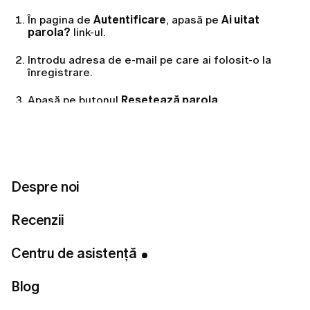
În pagina de
Autentificare
, apasă pe
Ai uitat
parola?
link-ul.
Introdu adresa de e-mail pe care ai folosit-o la
înregistrare.
Apasă pe butonul
Resetează parola
.
Așteaptă un e-mail cu noua ta parolă.
Folosește noile date de acces pentru a te
autentifica.
Despre noi
După autentificare, îți poți actualiza parola oricând
din secțiunea
Schimbă parola
din profilul tău.
Recenzii
Nu ai primit e-mailul?
Centru de asistență
Blog
Așteaptă până la
5 minute
pentru ca acesta să
ajungă.