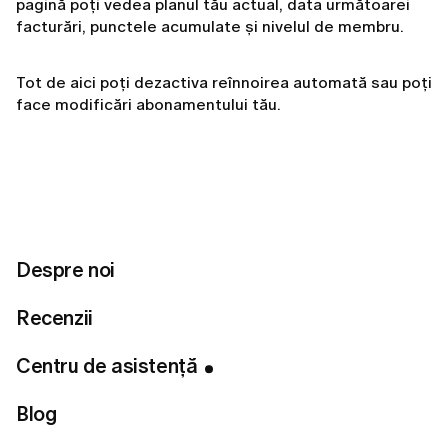
pagină poți vedea planul tău actual, data următoarei
facturări, punctele acumulate și nivelul de membru.
Tot de aici poți dezactiva reînnoirea automată sau poți
face modificări abonamentului tău.
Related articles
Despre noi
Dacă îmi anulez abonamentul, pierd accesul imediat?
Recenzii
Cum îți anulezi abonamentul LUMI?
Ce include abonamentul meu LUMI?
Centru de asistență
Cum îți anulezi abonamentul LUMI?
Blog
Cât de des voi fi taxată pentru abonamentul meu?