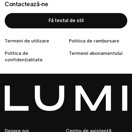
Contactează-ne
Nu ai găsit răspunsul la
Fă testul de stil
întrebarea ta?
Termeni de utilizare
Politica de rambursare
Politica de
Termenii abonamentului
Contactează-ne
confidențialitate
Despre noi
Centru de asistență