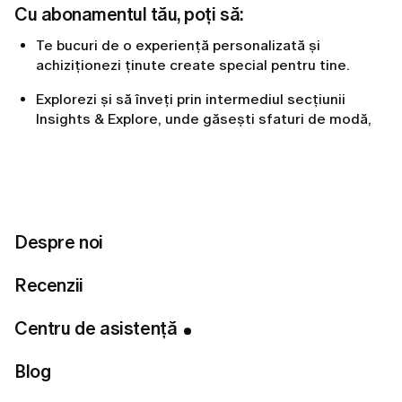
Cu abonamentul tău, poți să:
Te bucuri de o experiență personalizată și
achiziționezi ținute create special pentru tine.
Explorezi și să înveți prin intermediul secțiunii
Insights & Explore, unde găsești sfaturi de modă,
inspirație și cele mai noi tendințe.
Câștigi recompense prin Sistemul de Niveluri LUMI,
creat special pentru a-ți răsplăti implicarea și
loialitatea.
Despre noi
Abonamentul LUMI & Sistemul de Niveluri sunt create
Recenzii
special pentru a te recompensa atunci când faci
cumpărături, explorezi aplicația și îți menții
Centru de asistență
abonamentul activ. Cu cât te implici mai mult, cu atât
deblochezi mai multe beneficii — inclusiv reduceri,
coduri promoționale sau sesiuni de styling gratuite.
Blog