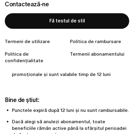
Contactează-ne
Cum funcționează:
Acumulezi puncte pentru fiecare 1 $ cheltuit,
Fă testul de stil
pentru activitatea din aplicație și pentru
menținerea abonamentului.
Termeni de utilizare
Politica de rambursare
Numărul total de puncte îți determină nivelul —
nivelurile superioare îți aduc recompense și mai
Politica de
Termenii abonamentului
atractive.
confidențialitate
Punctele disponibile pot fi preschimbate în coduri
promoționale și sunt valabile timp de 12 luni
Bine de știut:
Punctele expiră după 12 luni și nu sunt rambursabile.
Dacă alegi să anulezi abonamentul, toate
beneficiile rămân active până la sfârșitul perioadei