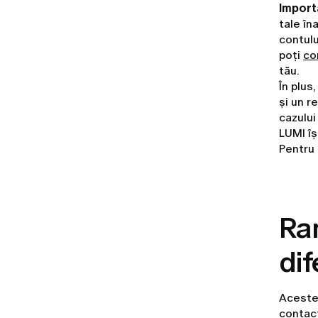
Import
tale în
contulu
poți
co
tău.
În plus
și un r
cazului
LUMI îș
Pentru 
Ram
dif
Acestea
contac