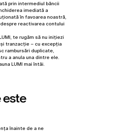
ată prin intermediul băncii
închiderea imediată a
uționată în favoarea noastră,
 despre reactivarea contului
LUMI, te rugăm să nu inițiezi
ași tranzacție – cu excepția
sc rambursări duplicate,
tru a anula una dintre ele.
auna LUMI mai întâi.
 este
nța înainte de a ne