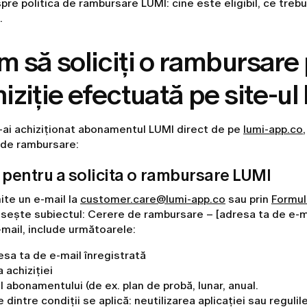
spre politica de rambursare LUMI: cine este eligibil, ce trebui
.
 să soliciți o rambursare
iziție efectuată pe site-ul
-ai achiziționat abonamentul LUMI direct de pe
lumi-app.co
 de rambursare:
 pentru a solicita o rambursare LUMI
ite un e-mail la
customer.care@lumi-app.co
sau prin
Formul
sește subiectul: Cerere de rambursare – [adresa ta de e-ma
-mail, include următoarele:
sa ta de e-mail înregistrată
 achiziției
l abonamentului (de ex. plan de probă, lunar, anual.
 dintre condiții se aplică: neutilizarea aplicației sau reguli