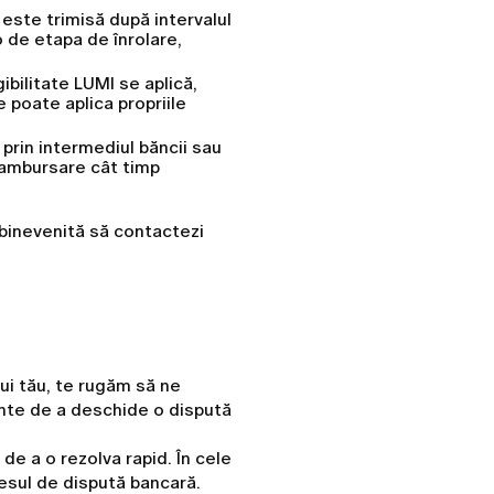
este trimisă după intervalul
o de etapa de înrolare,
gibilitate LUMI se aplică,
 poate aplica propriile
 prin intermediul băncii sau
 rambursare cât timp
 binevenită să contactezi
ui tău, te rugăm să ne
nte de a deschide o dispută
 de a o rezolva rapid. În cele
esul de dispută bancară.