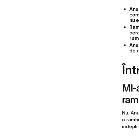
Anu
comp
nu 
Ram
pen
ram
Anu
de r
Înt
Mi-
ram
Nu. Anu
o rambu
îndepli