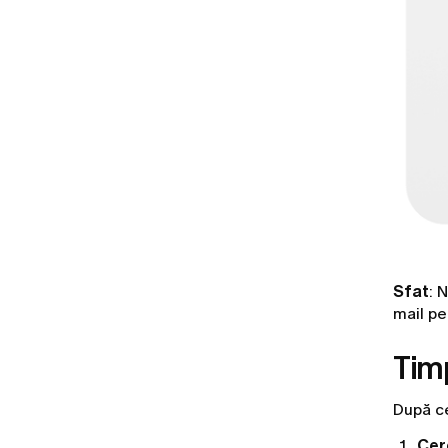
Sfat
: 
mail pe
Tim
După ce
Cer