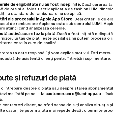
eriile de eligibilitate nu au fost îndeplinite.
Dacă cererea ta 
8 de ore și ai folosit activ aplicația de fashion LUMI dincol
ițiile standard de rambursare nu se aplică.
tări ale procesului în Apple App Store.
Deși criteriile de eli
esul de rambursare Apple nu este sub controlul LUMI. Apple
erii atunci când analizează cererile.
ută activă sau refuz la plată.
Dacă a fost inițiată o dispută
urnizorului tău de plăți, este posibil să nu putem procesa o
citarea este în curs de analiză.
rerea ta este respinsă, îți vom explica motivul. Ești mereu
noastră de asistență clienți pentru întrebări suplimentare.
ute și refuzuri de plată
 o întrebare despre o plată sau despre starea abonamentul
ezi mai întâi pe noi – la
customer.care@lumi-app.co
– înai
ă.
 contactezi direct, ne oferi șansa de a-ți analiza situația și
te cazuri, te putem ajuta mai repede decât o permite proc