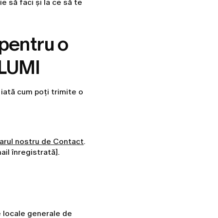
e să faci și la ce să te
 pentru o
 LUMI
, iată cum poți trimite o
arul nostru de Contact
.
il înregistrată].
le locale generale de