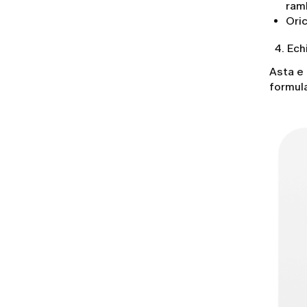
Cum îmi pot schimba adresa de e-mail?
ram
Oric
Cum anulezi abonamentul și Politica de
rambursare LUMI
4. Echi
Mi-am uitat parola. Ce ar trebui să fac?
Asta e 
Cum pot contacta serviciul de
formula
asistență clienți LUMI?
Cum îmi schimb parola?