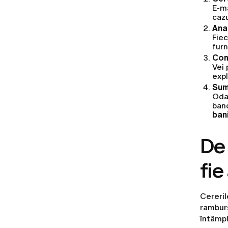
E-ma
cazu
Anal
Fiec
furn
Com
Vei 
expl
Suma
Odat
ban
bani
De 
fie
Cereril
ramburs
întâmpl