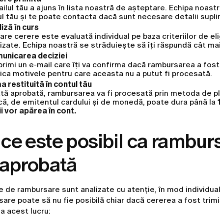
ilul tău a ajuns în lista noastră de așteptare. Echipa noast
l tău și te poate contacta dacă sunt necesare detalii supl
iză în curs
are cerere este evaluată individual pe baza criteriilor de elig
izate. Echipa noastră se străduiește să îți răspundă cât ma
unicarea deciziei
primi un e-mail care îți va confirma dacă rambursarea a fost
ica motivele pentru care aceasta nu a putut fi procesată.
 restituită în contul tău
ă aprobată, rambursarea va fi procesată prin metoda de plat
că, de emitentul cardului și de monedă, poate dura până la
i vor apărea în cont.
ce este posibil ca rambur
 aprobată
e de rambursare sunt analizate cu atenție, în mod individual.
are poate să nu fie posibilă chiar dacă cererea a fost trim
a acest lucru: