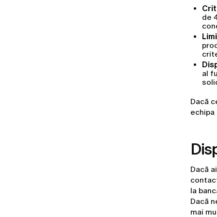
Crit
de 4
cond
Limi
proc
crit
Disp
al f
soli
Dacă ce
echipa 
Disp
Dacă ai
contact
la banc
Dacă ne
mai mul