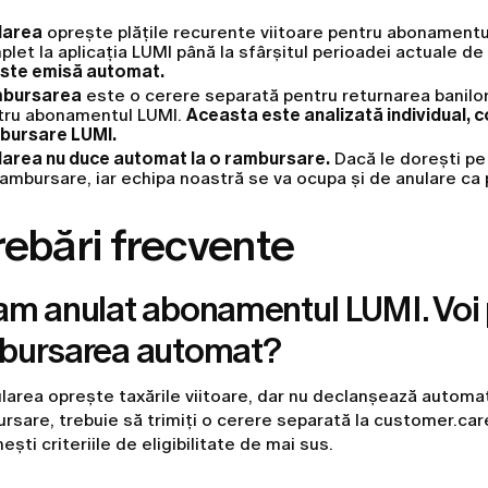
larea
oprește plățile recurente viitoare pentru abonamentul
let la aplicația LUMI până la sfârșitul perioadei actuale de
este emisă automat.
bursarea
este o cerere separată pentru returnarea banilor 
tru abonamentul LUMI.
Aceasta este analizată individual, c
bursare LUMI.
larea nu duce automat la o rambursare.
Dacă le dorești pe
ambursare, iar echipa noastră se va ocupa și de anulare ca 
rebări frecvente
am anulat abonamentul LUMI. Voi 
bursarea automat?
larea oprește taxările viitoare, dar nu declanșează automa
rsare, trebuie să trimiți o cerere separată la customer.ca
nești criteriile de eligibilitate de mai sus.