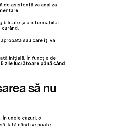
ră de asistență va analiza
imentare.
ibilitate și a informațiilor
i curând.
 aprobată sau care îți va
ă inițială. În funcție de
15 zile lucrătoare până când
sarea să nu
 În unele cazuri, o
isă. Iată când se poate