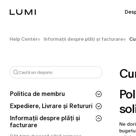
Desp
Help Center
Informații despre plăți și facturare
Cu
Cu
Pol
Politica de membru
sol
Dacă îmi anulez abonamentul, pierd
Expediere, Livrare și Retururi
accesul imediat?
Cum plasezi o comandă pe LUMI?
Informații despre plăți și
Cum îmi pot verifica statutul de
Ne dori
facturare
membru?
Trebuie să plătesc pentru serviciul de
bugetul
livrare?