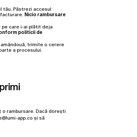
 tău. Păstrezi accesul
 facturare.
Nicio rambursare
pe care i-ai plătit deja
onform politicii de
 amândouă, trimite o cerere
parte a procesului.
primi
t o rambursare. Dacă dorești
re@lumi-app.co și să