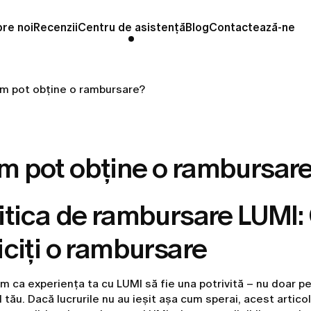
re noi
Recenzii
Centru de asistență
Blog
Contactează-ne
m pot obține o rambursare?
m pot obține o rambursar
itica de rambursare LUMI
iciți o rambursare
m ca experiența ta cu LUMI să fie una potrivită – nu doar pent
 tău. Dacă lucrurile nu au ieșit așa cum sperai, acest articol 