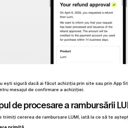
Nu ești sigură dacă ai făcut achiziția prin site sau prin App S
ntru mesajul de confirmare a achiziției.
pul de procesare a rambursării L
 trimiți cererea de rambursare LUMI, iată la ce să te aștepț
ere primită