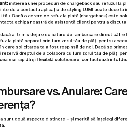
ant:
inițierea unei proceduri de chargeback sau refuzul la pl
ainte de a contacta aplicația de styling LUMI poate duce la 
i tău. Dacă o cerere de refuz la plată (chargeback) este sol
ntacta echipa noastră de asistență clienți
pentru a discuta
, dacă ai trimis deja o solicitare de rambursare direct către 
efuz la plată separat prin furnizorul tău de plăți pentru acee
 în care solicitarea ta a fost respinsă de noi. Dacă se prime
i rezervă dreptul de a colabora cu furnizorul tău de plăți pen
cea mai rapidă și flexibilă soluționare, contactează întotde
bursare vs. Anulare: Care
erența?
 sunt două aspecte distincte – și merită să înțelegi difere
ta.